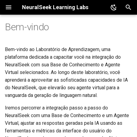
NeuralSeek Learning Labs
I
Bem-vindo
n
Módulo 1: Configuração e
Overview
Overview
Overview
Get Certified
Home Page
i
Integração
Bem-vindo ao Laboratório de Aprendizagem, uma
c
2.1 - Buscando Respostas
3.1 - mAIstro Tour
3.1 - Marketing Team Use
Add Your NeuralSeek
Contact the Community
plataforma dedicada a capacitar você na integração do
Módulo 2: Buscando
Case
Certification to LinkedIn
i
NeuralSeek com sua Base de Conhecimento e Agente
Respostas
2.2 - Armazenamento em
3.2 - Modelos de Exemplo
YouTube Channel
Virtual selecionados. Ao longo deste laboratório, você
a
cache de respostas
3.2 - Travel Agency Use Case
aprenderá a aproveitar as sofisticadas capacidades de IA
Módulo 3: Explorando
Documentation
l
do NeuralSeek, que elevarão seu agente virtual para a
mAIstro
2.3 - Intenções Curadas
vanguarda da geração de linguagem natural.
i
Iremos percorrer a integração passo a passo do
z
2.4 - Ajuste da Base de
NeuralSeek com uma Base de Conhecimento e um Agente
Conhecimento
a
Virtual, ajustar as respostas geradas pela IA usando as
n
ferramentas e métricas da interface do usuário do