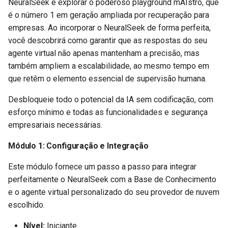
NeuralSeek e explorar o poderoso playground mAIstro, que
d
é o número 1 em geração ampliada por recuperação para
o
empresas. Ao incorporar o NeuralSeek de forma perfeita,
você descobrirá como garantir que as respostas do seu
a
agente virtual não apenas mantenham a precisão, mas
p
também ampliem a escalabilidade, ao mesmo tempo em
que retêm o elemento essencial de supervisão humana.
e
s
Desbloqueie todo o potencial da IA sem codificação, com
esforço mínimo e todas as funcionalidades e segurança
q
empresariais necessárias.
u
Módulo 1: Configuração e Integração
i
Este módulo fornece um passo a passo para integrar
s
perfeitamente o NeuralSeek com a Base de Conhecimento
a
e o agente virtual personalizado do seu provedor de nuvem
escolhido.
Nível:
Iniciante